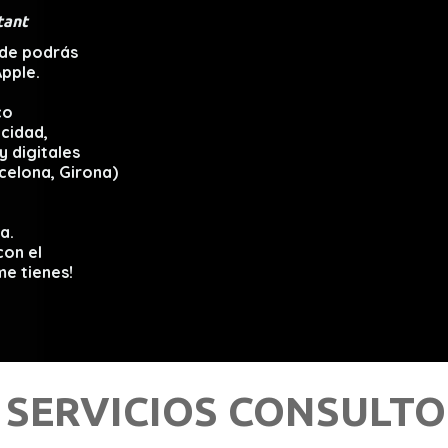
tant
nde podrás
pple.
co
icidad,
y digitales
celona, Girona)
a.
con el
me tienes!
SERVICIOS CONSULTO